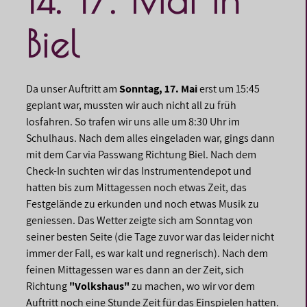
Biel
Da unser Auftritt am
Sonntag, 17. Mai
erst um 15:45
geplant war, mussten wir auch nicht all zu früh
losfahren. So trafen wir uns alle um 8:30 Uhr im
Schulhaus. Nach dem alles eingeladen war, gings dann
mit dem Car via Passwang Richtung Biel. Nach dem
Check-In suchten wir das Instrumentendepot und
hatten bis zum Mittagessen noch etwas Zeit, das
Festgelände zu erkunden und noch etwas Musik zu
geniessen. Das Wetter zeigte sich am Sonntag von
seiner besten Seite (die Tage zuvor war das leider nicht
immer der Fall, es war kalt und regnerisch). Nach dem
feinen Mittagessen war es dann an der Zeit, sich
Richtung
"Volkshaus"
zu machen, wo wir vor dem
Auftritt noch eine Stunde Zeit für das Einspielen hatten.