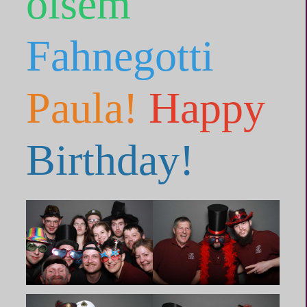
öisem
Fahnegotti
Paula!
Happy
Birthday!