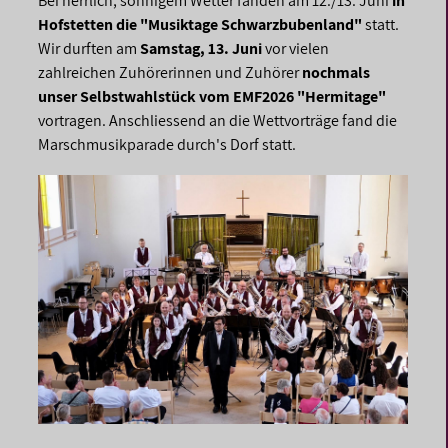
Bei herrlich, sonnigem Wetter fanden am 12./13. Juni
in
Hofstetten die "Musiktage Schwarzbubenland"
statt.
Wir durften am
Samstag, 13. Juni
vor vielen
zahlreichen Zuhörerinnen und Zuhörer
nochmals
unser Selbstwahlstück vom EMF2026
"Hermitage"
vortragen. Anschliessend an die Wettvorträge fand die
Marschmusikparade durch's Dorf statt.